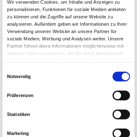
Wir verwenden Cookies, um Inhalte und Anzeigen zu
durabilidad, la estabilidad, el diseño y la
personalisieren, Funktionen für soziale Medien anbieten
funcionalidad.
funcionalidad. Con una
zu können und die Zugriffe auf unsere Website zu
impresionante
tasa de reciclaje del 60%
,
analysieren. Außerdem geben wir Informationen zu Ihrer
establecemos nuevos estándares de sostenibilidad
Verwendung unserer Website an unsere Partner für
en el sector. Estamos orgullosos de que nuestros
soziale Medien, Werbung und Analysen weiter. Unsere
productos se utilicen ya en
37 países
.
Partner führen diese Informationen möglicherweise mit
weiteren Daten zusammen, die Sie ihnen bereitgestellt
haben oder die sie im Rahmen Ihrer Nutzung der Dienste
gesammelt haben.
Einwilligungsauswahl
Notwendig
Präferenzen
Statistiken
Marketing