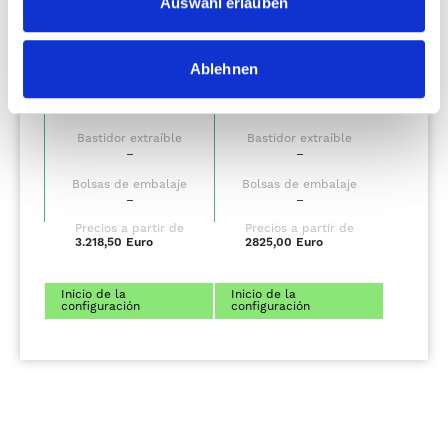
Auswahl erlauben
estación de agua
estación de agua
con sumidero de
con sumidero de
presión
presión
–
–
Ablehnen
Iluminación
Iluminación
–
–
Bastidor extraíble
Bastidor extraíble
–
–
Bolsas de embalaje
Bolsas de embalaje
–
–
Precios a partir de
Precios a partir de
3.218,50 Euro
2825,00 Euro
Inicio de la
Inicio de la
configuración
configuración