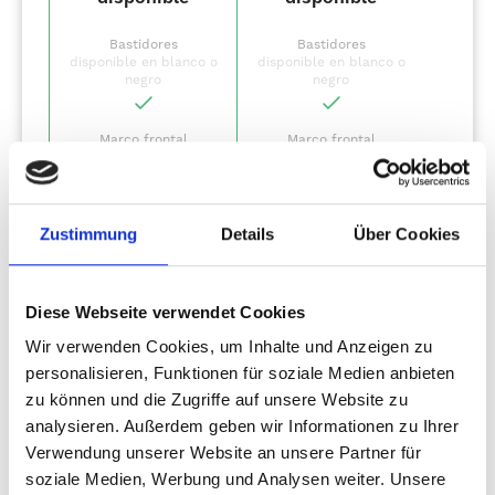
Bastidores
Bastidores
disponible en blanco o
disponible en blanco o
negro
negro
Marco frontal
Marco frontal
desmontable
desmontable
(en función del
(en función del
bastidor de base)
bastidor de base)
no
no
Zustimmung
Details
Über Cookies
Compatible con placa
Compatible con placa
de rodillos
de rodillos
(en función del
(en función del
bastidor de base)
bastidor de base)
Diese Webseite verwendet Cookies
no
no
Wir verwenden Cookies, um Inhalte und Anzeigen zu
Aplicaciones laterales
Aplicaciones laterales
(La Fig. muestra la
(La Fig. muestra la
personalisieren, Funktionen für soziale Medien anbieten
página app 1)
página app 1)
zu können und die Zugriffe auf unsere Website zu
analysieren. Außerdem geben wir Informationen zu Ihrer
Paneles
Paneles
Verwendung unserer Website an unsere Partner für
frontales/laterales
frontales/laterales
soziale Medien, Werbung und Analysen weiter. Unsere