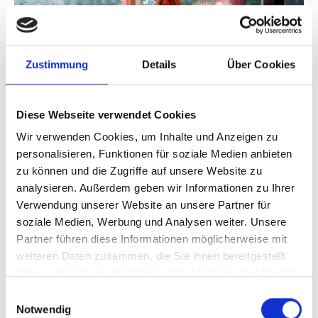
Zustimmung
Details
Über Cookies
Diese Webseite verwendet Cookies
Wir verwenden Cookies, um Inhalte und Anzeigen zu
personalisieren, Funktionen für soziale Medien anbieten
zu können und die Zugriffe auf unsere Website zu
analysieren. Außerdem geben wir Informationen zu Ihrer
Verwendung unserer Website an unsere Partner für
GRA-08. bar à cocktails blanc avec design spécial - caissons
frontaux éclairés avec motif découpé au laser. Photo :
soziale Medien, Werbung und Analysen weiter. Unsere
www.baractif.com
Partner führen diese Informationen möglicherweise mit
weiteren Daten zusammen, die Sie ihnen bereitgestellt
haben oder die sie im Rahmen Ihrer Nutzung der Dienste
gesammelt haben.
Einwilligungsauswahl
Notwendig