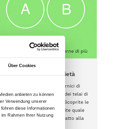
Per saperne di più
Über Cookies
Cornici di base - proprietà
Sono disponibili tre tipi di cornici di
base. Le rispettive proprietà dei telai di
 Medien anbieten zu können
hrer Verwendung unserer
base supportano usi diversi. Scoprite le
 führen diese Informationen
differenze specifiche e scoprite quale
ie im Rahmen Ihrer Nutzung
tipo di telaio di base è più adatto alla
vostra azienda.