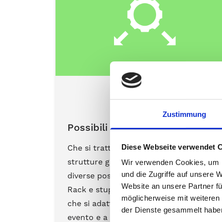
Per saperne di più
Zustimmung
Possibili applicazioni
Diese Webseite verwendet 
Che si tratti di catering, fiere o
strutture gastronomiche, scoprite le
Wir verwenden Cookies, um I
und die Zugriffe auf unsere 
diverse possibilità di applicazione di G-
Website an unsere Partner fü
Rack e stupite i vostri ospiti con un bar
möglicherweise mit weiteren
che si adatta perfettamente a ogni
der Dienste gesammelt habe
evento e a ogni luogo.