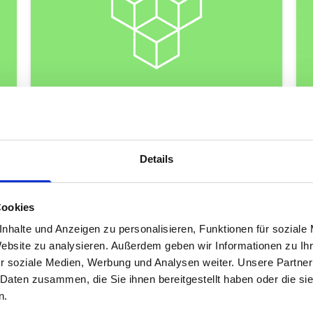
Scoprire ora
Details
Le parti del sistema in sintesi
Cookies
Le diverse combinazioni di forme,
colori e materiali conferiscono ai vostri
nhalte und Anzeigen zu personalisieren, Funktionen für soziale
Website zu analysieren. Außerdem geben wir Informationen zu I
elementi un aspetto individuale.
r soziale Medien, Werbung und Analysen weiter. Unsere Partner
Scoprite i nostri pratici componenti di
 Daten zusammen, die Sie ihnen bereitgestellt haben oder die s
sistema e le opzioni di design
n.
disponibili con G-Rack.